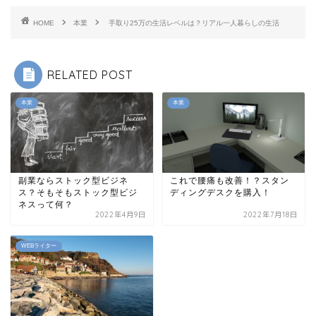
HOME
本業
手取り25万の生活レベルは？リアル一人暮らしの生活
RELATED POST
本業
本業
副業ならストック型ビジネ
これで腰痛も改善！？スタン
ス？そもそもストック型ビジ
ディングデスクを購入！
ネスって何？
2022年4月9日
2022年7月18日
WEBライター