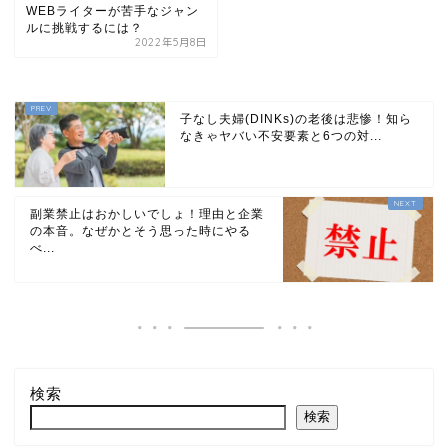
WEBライターが苦手なジャン
ルに挑戦するには？
2022年5月8日
子なし夫婦(DINKs)の老後は悲惨！知ら
なきゃヤバい不安要素と6つの対...
副業禁止はおかしいでしょ！理由と企業
の本音。なぜかとそう思った時にやる
べ...
検索
検索