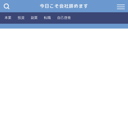
今日こそ会社辞めます
本業
投資
副業
転職
自己啓発