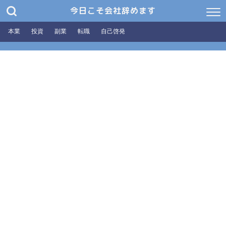
今日こそ会社辞めます
本業
投資
副業
転職
自己啓発