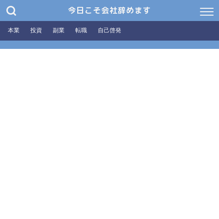
今日こそ会社辞めます
本業
投資
副業
転職
自己啓発