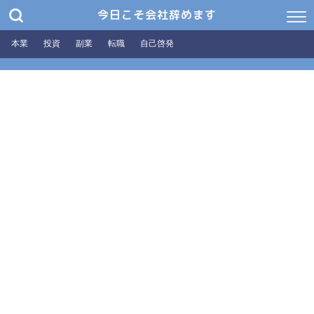
今日こそ会社辞めます
本業
投資
副業
転職
自己啓発