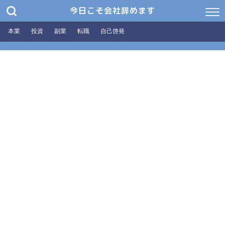
今日こそ会社辞めます
本業
投資
副業
転職
自己啓発