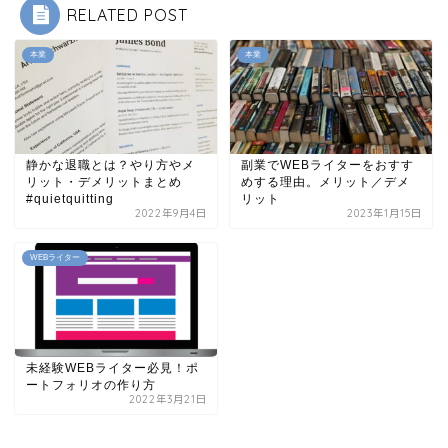
RELATED POST
本業
本業
静かな退職とは？やり方やメ
副業でWEBライターをおすす
リット・デメリットまとめ
めする理由。メリット／デメ
#quietquitting
リット
2022年9月4日
2023年1月15日
WEBライター
未経験WEBライター必見！ポ
ートフォリオの作り方
2022年3月21日