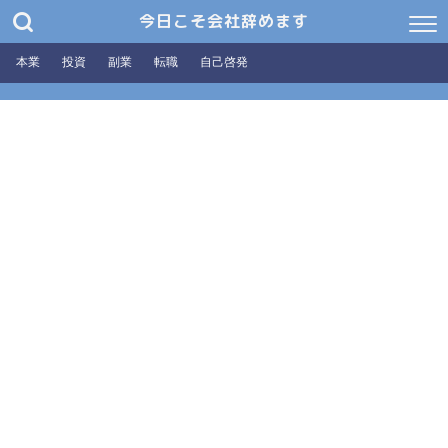
今日こそ会社辞めます
本業
投資
副業
転職
自己啓発